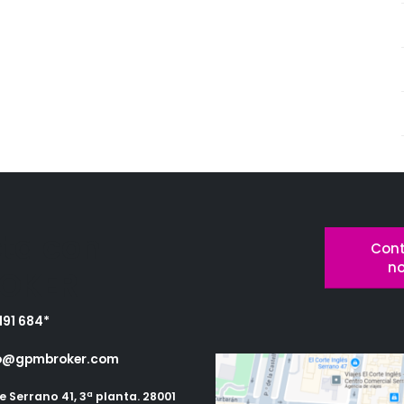
ta con
Cont
n
OKER
191 684*
o@gpmbroker.com
e Serrano 41, 3ª planta. 28001