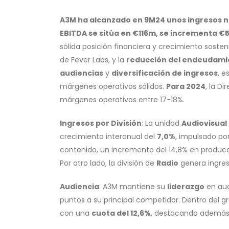
A3M ha alcanzado en 9M24 unos ingresos ne
EBITDA se sitúa en €116m, se incrementa €
sólida posición financiera y crecimiento sosteni
de Fever Labs, y la
reducción del endeudami
audiencias
y
diversificación de ingresos
, e
márgenes operativos sólidos.
Para 2024
, la D
márgenes operativos entre 17-18%.
Ingresos por División
: La unidad
Audiovisual
crecimiento interanual del
7,0%
, impulsado po
contenido, un incremento del 14,8% en producció
Por otro lado, la división de
Radio
genera ingre
Audiencia
: A3M mantiene su
liderazgo
en au
puntos a su principal competidor. Dentro del g
con una
cuota del 12,6%
, destacando además 