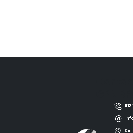
Contac
GPMBR
913 
inf
Call