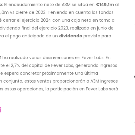
o
: El endeudamiento neto de A3M se sitúa en
€145,1m
al
2,0m vs cierre de 2023. Teniendo en cuenta los fondos
 cerrar el ejercicio 2024 con una caja neta en torno a
ividendo final del ejercicio 2023, realizado en junio de
ra el pago anticipado de un
dividendo
previsto para
M ha realizado varias desinversiones en Fever Labs. En
 el 2,7% del capital de Fever Labs, generando ingresos
 se espera concretar próximamente una última
n conjunto, estas ventas proporcionarán a A3M ingresos
s estas operaciones, la participación en Fever Labs será
Í