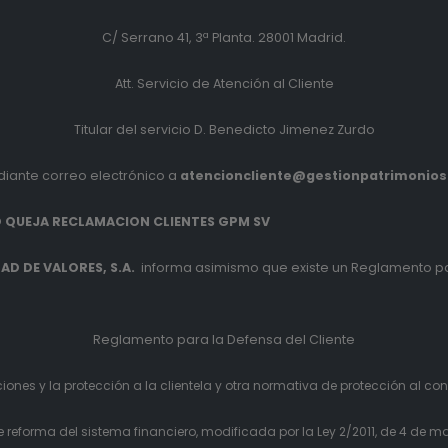
C/ Serrano 41, 3ª Planta. 28001 Madrid.
Att. Servicio de Atención al Cliente
Titular del servicio D. Benedicto Jimenez Zurdo
iante correo electrónico a
atencioncliente@gestionpatrimonio
 QUEJA RECLAMACION CLIENTES GPM SV
D DE VALORES, S.A.
informa asimismo que existe un Reglamento pa
Reglamento para la Defensa del Cliente
ones y la protección a la clientela y otra normativa de protección al co
eforma del sistema financiero, modificada por la Ley 2/2011, de 4 de ma