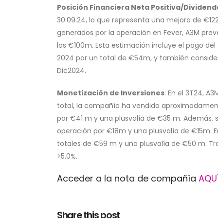
Posición Financiera Neta Positiva/Dividend
30.09.24, lo que representa una mejora de €12
generados por la operación en Fever, A3M prevé
los €100m. Esta estimación incluye el pago del d
2024 por un total de €54m, y también conside
Dic2024.
Monetización de Inversiones
: En el 3T24, A3
total, la compañía ha vendido aproximadamente
por €41 m y una plusvalía de €35 m. Además,
operación por €18m y una plusvalía de €15m. E
totales de €59 m y una plusvalía de €50 m. Tra
>5,0%.
Acceder a la nota de compañía
AQU
Share this post