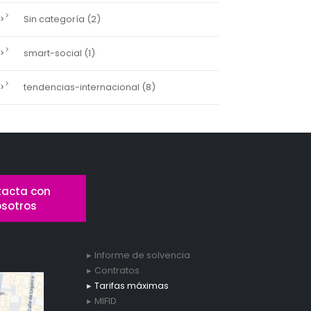
(2)
Sin categoría
(1)
smart-social
(8)
tendencias-internacional
acta con
osotros
Informe de solvencia
Contratos
Tarifas máximas
MIFID