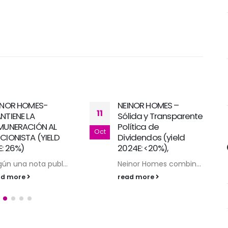
NEINOR HOMES –
AEDAS HOMES -
15
Sólida y Transparente
SUPERA EXPECTATIVAS,
Política de
GANA €22m Y PREVÉ
Feb
Dividendos (yield
FACTURAR €1.000m EN
2024E: <20%),
2023-24
Neinor Homes combin...
Aedas Homes experim...
read more
read more