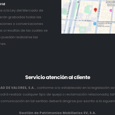
rid
 a la Ley del Mercado de
erán grabadas todas las
ciones o conversaciones
as a resultas de las cuales se
o puedan realizarse las
nes.
Servicio
atención al cliente
D DE VALORES, S.A.
, conforme a lo establecido en la legislación ac
podrá realizar cualquier tipo de queja o reclamación relacionada, t
comunicación en tal sentido deberá dirigirse por escrito a la siguien
Gestión de Patrimonios Mobiliarios SV, S.A.