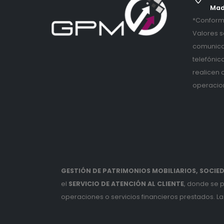
Mad
*Conforme
Valores s
comunica
telefónic
realicen 
operacio
GESTIÓN DE PATRIMONIOS MOBILIARIOS, SOCIEDA
el
SERVICIO DE ATENCIÓN AL CLIENTE
, donde se 
operaciones o servicios financieros prestados. La 