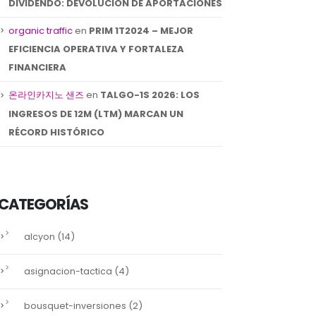
DIVIDENDO: DEVOLUCIÓN DE APORTACIONES
organic traffic
en
PRIM 1T2024 – MEJOR
EFICIENCIA OPERATIVA Y FORTALEZA
FINANCIERA
온라인카지노 샌즈
en
TALGO-1S 2026: LOS
INGRESOS DE 12M (LTM) MARCAN UN
RÉCORD HISTÓRICO
ATRESMEDIA-
SACYR – 1T’23:
29
09
RESULTADOS 1S 2024:
LIGERAMENTE MEJ
CRECIMIENTO Y
QUE LO PREVISTO
Jul
May
LIDERAZGO
Se adjunta nota de .
CATEGORÍAS
Los resultados del ...
read more
read more
(14)
alcyon
(4)
asignacion-tactica
(2)
bousquet-inversiones