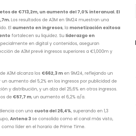
tos de €713,2m, un aumento del 7,0% interanual. El
5,7m.
Los resultados de A3M en 9M24 muestran una
do. El
aumento en ingresos
, la
monetización exitosa
ento
fortalecen su liquidez. Su
liderazgo en
specialmente en digital y contenidos, aseguran
irección de A3M prevé ingresos superiores a €1,000m y
de A3M alcanza los
€662,3 m
en 9M24, reflejando un
r un aumento del 5,2% en los ingresos por publicidad de
n y distribución, y un alza del 25,6% en otros ingresos.
sos de
€57,7 m
, un aumento el 6,2% a/a.
diencia con una
cuota del 26,4%
, superando en 1,3
rupo,
Antena 3
se consolida como el canal más visto,
como líder en el horario de Prime Time.