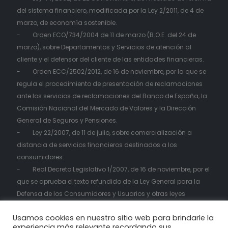
del sistema financiero, modificada por la Ley 2/2011, de 4 de
marzo, de economía sostenible.
- Orden ECO/734/2004 de 11 de marzo (B.O.E. del 24 de
marzo), sobre Departamentos y Servicios de atención al
cliente y el defensor del cliente de las entidades financieras.
- Orden ECC/2502/2012, de 16 de noviembre, por la que se
regula el procedimiento de presentación de reclamaciones
ante los servicios de reclamaciones del Banco de España, la
Comisión Nacional del Mercado de Valores y la Dirección
General de Seguros y Pensiones.
- Ley 22/2007, de 11 de julio, sobre comercialización a
distancia de servicios financieros destinados a los
consumidores.
- Real Decreto Legislativo 1/2007, de 16 de noviembre, por el
que se aprueba el texto refundido de la Ley General para la
Defensa de los Consumidores y Usuarios y otras leyes
complementarias.
Usamos cookies en nuestro sitio web para brindarle la
experiencia más relevante recordando sus