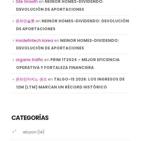
Site Growth
en
NEINOR HOMES-DIVIDENDO:
DEVOLUCIÓN DE APORTACIONES
온라인슬롯
en
NEINOR HOMES-DIVIDENDO: DEVOLUCIÓN
DE APORTACIONES
insidefintech korea
en
NEINOR HOMES-DIVIDENDO:
DEVOLUCIÓN DE APORTACIONES
organic traffic
en
PRIM 1T2024 – MEJOR EFICIENCIA
OPERATIVA Y FORTALEZA FINANCIERA
온라인카지노 샌즈
en
TALGO-1S 2026: LOS INGRESOS DE
12M (LTM) MARCAN UN RÉCORD HISTÓRICO
CATEGORÍAS
alcyon
(14)