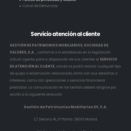
Canal de Denuncias
Servicio
atención al cliente
GESTIÓN DE PATRIMONIOS MOBILIARIOS, SOCIEDAD DE
VALORES, S.A.
, conforme a lo establecido en la legislación
actual vigente, pone a disposición de sus clientes el
SERVICIO
DE ATENCIÓN AL CLIENTE
, donde se podrá realizar cualquier tipo
de queja o reclamación relacionada, tanto con sus derechos o
intereses, como con operaciones o servicios financieros
prestados. La comunicación en tal sentido deberá dirigirse por
escrito a la siguiente dirección:
Gestión de Patrimonios Mobiliarios SV, S.A.
C/ Serrano 41, 3ª Planta. 28001 Madrid.