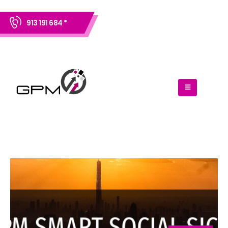
913 191 684 *