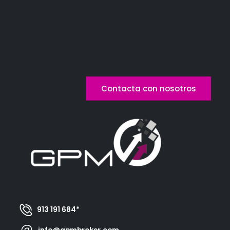
Contacta con
GPMBROKER
Contacta con nosotros
913 191 684*
info@gpmbroker.com