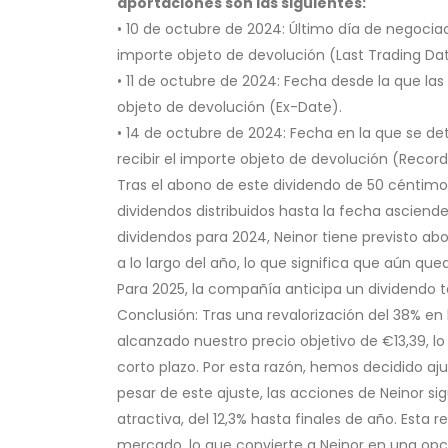
aportaciones son las siguientes:
• 10 de octubre de 2024: Último día de negociac
importe objeto de devolución (Last Trading Dat
• 11 de octubre de 2024: Fecha desde la que las
objeto de devolución (Ex-Date).
• 14 de octubre de 2024: Fecha en la que se de
recibir el importe objeto de devolución (Record
Tras el abono de este dividendo de 50 céntimos
dividendos distribuidos hasta la fecha asciend
dividendos para 2024, Neinor tiene previsto a
a lo largo del año, lo que significa que aún qu
Para 2025, la compañía anticipa un dividendo t
Conclusión: Tras una revalorización del 38% en
alcanzado nuestro precio objetivo de €13,39, lo
corto plazo. Por esta razón, hemos decidido aj
pesar de este ajuste, las acciones de Neinor s
atractiva, del 12,3% hasta finales de año. Esta 
mercado, lo que convierte a Neinor en una opc