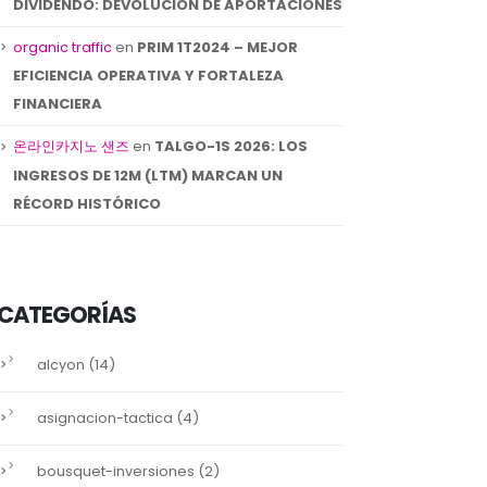
DIVIDENDO: DEVOLUCIÓN DE APORTACIONES
REVENGA SMART
SACYR – NOTA DE
31
07
SOLUTIONS-6M2024:
ANÁLISIS
organic traffic
en
PRIM 1T2024 – MEJOR
MEJORA FINANCIERA
FUNDAMENTAL
Oct
Abr
EFICIENCIA OPERATIVA Y FORTALEZA
PERO LOS RETOS
Se adjunta nota de ..
PERSISTEN
FINANCIERA
read more
Durante el 1S 2024,...
온라인카지노 샌즈
en
TALGO-1S 2026: LOS
read more
INGRESOS DE 12M (LTM) MARCAN UN
RÉCORD HISTÓRICO
CATEGORÍAS
(14)
alcyon
(4)
asignacion-tactica
(2)
bousquet-inversiones