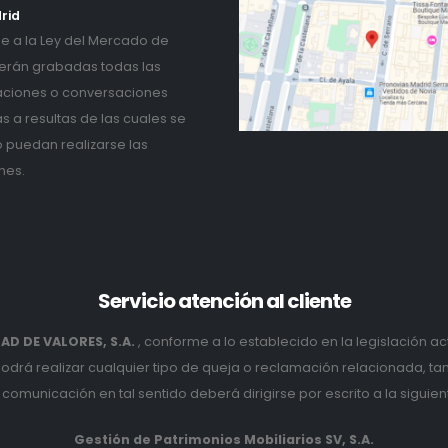
rid
 a la Ley del Mercado de
erán grabadas todas las
ciones o conversaciones
as a resultas de las cuales se
o puedan realizarse las
nes.
Servicio
atención al cliente
D DE VALORES, S.A.
, conforme a lo establecido en la legislación ac
podrá realizar cualquier tipo de queja o reclamación relacionada, t
comunicación en tal sentido deberá dirigirse por escrito a la siguien
Gestión de Patrimonios Mobiliarios SV, S.A.