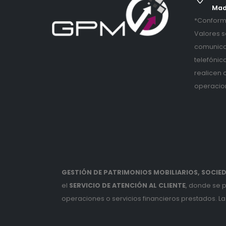
Mad
*Conforme
Valores s
comunica
telefónic
realicen 
operacio
GESTIÓN DE PATRIMONIOS MOBILIARIOS, SOCIEDA
el
SERVICIO DE ATENCIÓN AL CLIENTE
, donde se 
operaciones o servicios financieros prestados. La 