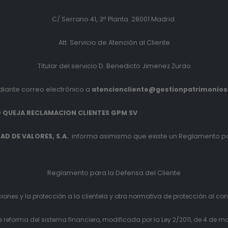
C/ Serrano 41, 3ª Planta. 28001 Madrid.
Att. Servicio de Atención al Cliente
Titular del servicio D. Benedicto Jimenez Zurdo
iante correo electrónico a
atencioncliente@gestionpatrimonio
 QUEJA RECLAMACION CLIENTES GPM SV
D DE VALORES, S.A.
informa asimismo que existe un Reglamento pa
Reglamento para la Defensa del Cliente
ones y la protección a la clientela y otra normativa de protección al co
eforma del sistema financiero, modificada por la Ley 2/2011, de 4 de ma