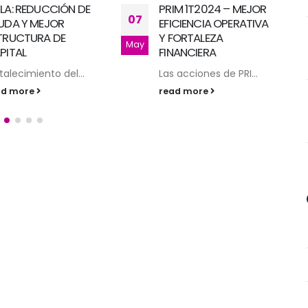
RIM 1T2024 – MEJOR
CLERHP- AUMENTO DEL
18
FICIENCIA OPERATIVA
19,3% DEL NÚMERO DE
 FORTALEZA
ACCIONES EN
Mar
INANCIERA
CIRCULACIÓN
as acciones de PRI...
El número de accion...
ead more
read more