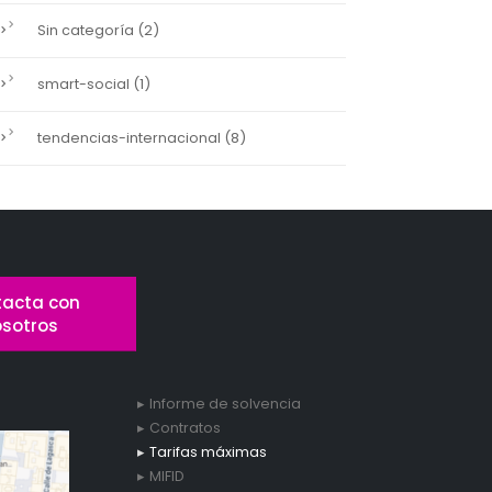
(2)
Sin categoría
(1)
smart-social
(8)
tendencias-internacional
acta con
osotros
Informe de solvencia
Contratos
Tarifas máximas
MIFID