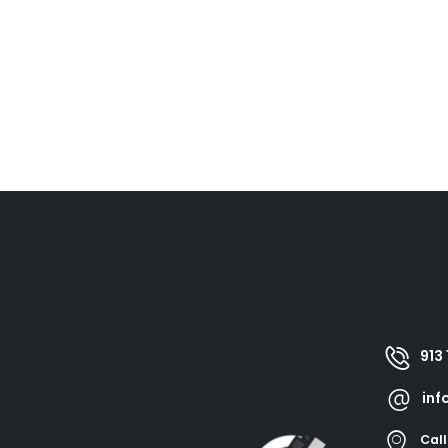
Contac
GPMBR
913 
inf
Call