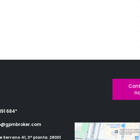
ta con
Cont
n
OKER
191 684*
o@gpmbroker.com
e Serrano 41, 3ª planta. 28001