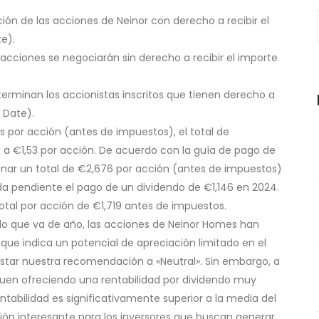
ión de las acciones de Neinor con derecho a recibir el
e).
 acciones se negociarán sin derecho a recibir el importe
terminan los accionistas inscritos que tienen derecho a
 Date).
 por acción (antes de impuestos), el total de
e a €1,53 por acción. De acuerdo con la guía de pago de
bonar un total de €2,676 por acción (antes de impuestos)
eda pendiente el pago de un dividendo de €1,146 en 2024.
otal por acción de €1,719 antes de impuestos.
 lo que va de año, las acciones de Neinor Homes han
 que indica un potencial de apreciación limitado en el
ustar nuestra recomendación a «Neutral». Sin embargo, a
iguen ofreciendo una rentabilidad por dividendo muy
rentabilidad es significativamente superior a la media del
ión interesante para los inversores que buscan generar