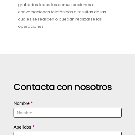
grabadas todas las comunicaciones o
conversaciones telefónicas a resultas de las
cuales se realicen o puedan realizarse las
operaciones.
Contacta con nosotros
Contact
Nombre
*
Us
Apellidos
*