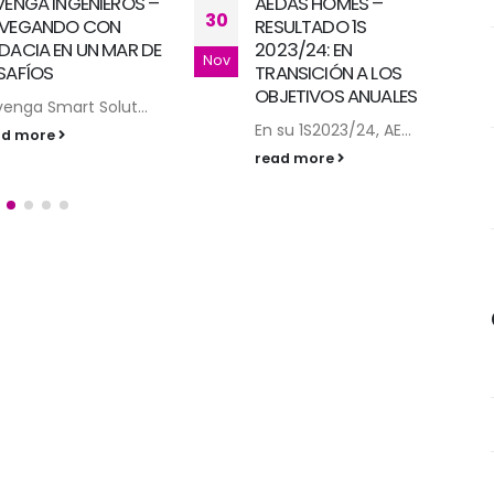
AEDAS HOMES –
ATRYS HEALTH- 1S’23:
04
RESULTADO 1S
CUMPLIENDO GUIAS
2023/24: EN
En el 1S 2023, Atry...
Oct
TRANSICIÓN A LOS
read more
OBJETIVOS ANUALES
En su 1S2023/24, AE...
read more