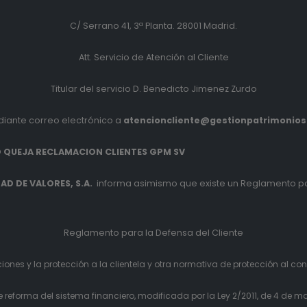
C/ Serrano 41, 3ª Planta. 28001 Madrid.
Att. Servicio de Atención al Cliente
Titular del servicio D. Benedicto Jimenez Zurdo
iante correo electrónico a
atencioncliente@gestionpatrimonio
 QUEJA RECLAMACION CLIENTES GPM SV
D DE VALORES, S.A.
informa asimismo que existe un Reglamento pa
Reglamento para la Defensa del Cliente
ones y la protección a la clientela y otra normativa de protección al co
eforma del sistema financiero, modificada por la Ley 2/2011, de 4 de ma