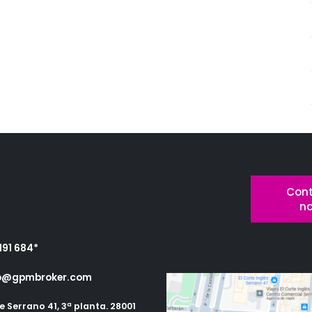
ta con
Cont
n
OKER
191 684*
o@gpmbroker.com
e Serrano 41, 3ª planta. 28001