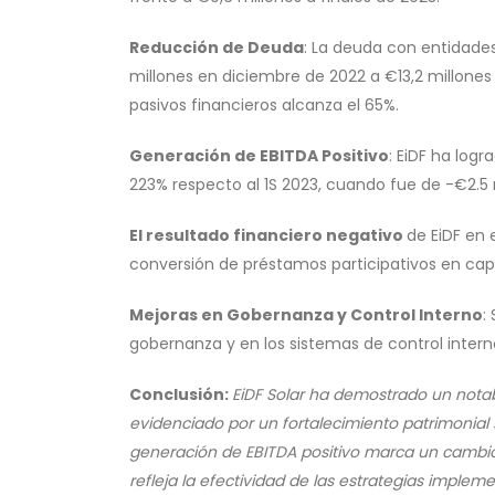
Reducción de Deuda
: La deuda con entidade
millones en diciembre de 2022 a €13,2 millones 
pasivos financieros alcanza el 65%.
Generación de EBITDA Positivo
: EiDF ha log
223% respecto al 1S 2023, cuando fue de -€2.5 
El resultado financiero negativo
de EiDF en 
conversión de préstamos participativos en ca
Mejoras en Gobernanza y Control Interno
:
gobernanza y en los sistemas de control interno
Conclusión:
EiDF Solar ha demostrado un notab
evidenciado por un fortalecimiento patrimonial s
generación de EBITDA positivo marca un cambio 
refleja la efectividad de las estrategias implem