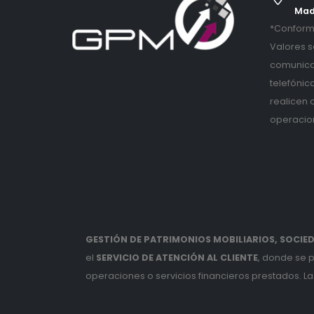
Mad
*Conforme
Valores s
comunica
telefónic
realicen 
operacio
GESTIÓN DE PATRIMONIOS MOBILIARIOS, SOCIEDA
el
SERVICIO DE ATENCIÓN AL CLIENTE
, donde se 
operaciones o servicios financieros prestados. La 