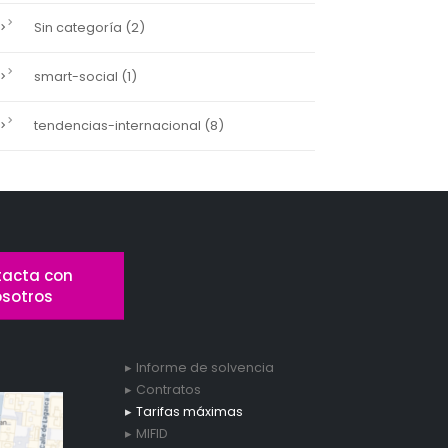
(2)
Sin categoría
(1)
smart-social
(8)
tendencias-internacional
acta con
osotros
Informe de solvencia
Contratos
Tarifas máximas
MIFID