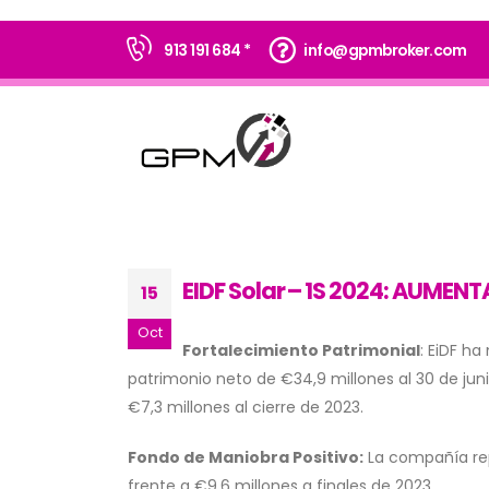
913 191 684 *
info@gpmbroker.com
EIDF Solar – 1S 2024: AUMEN
15
Oct
Fortalecimiento Patrimonial
: EiDF h
patrimonio neto de €34,9 millones al 30 de ju
€7,3 millones al cierre de 2023.
Fondo de Maniobra Positivo:
La compañía rep
frente a €9,6 millones a finales de 2023.