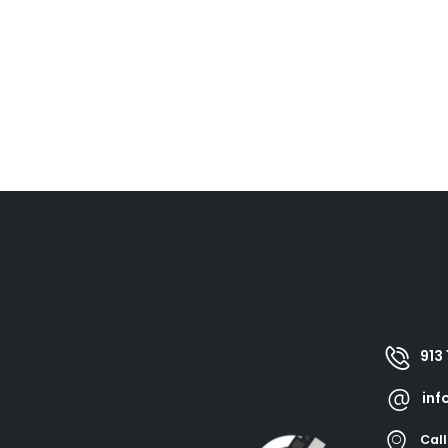
Contac
GPMBR
913 
inf
Call