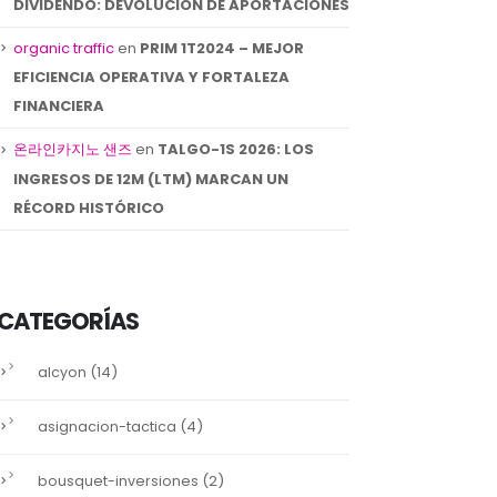
ATRESMEDIA –
MEDIASET: INFORME
DIVIDENDO: DEVOLUCIÓN DE APORTACIONES
25
08
RESULTADO 1T2024
NOTA DE COMPAÑÍ
organic traffic
en
PRIM 1T2024 – MEJOR
Inicio Positivo del...
Ajuste al alza del...
Abr
Mar
EFICIENCIA OPERATIVA Y FORTALEZA
read more
read more
FINANCIERA
온라인카지노 샌즈
en
TALGO-1S 2026: LOS
INGRESOS DE 12M (LTM) MARCAN UN
RÉCORD HISTÓRICO
CATEGORÍAS
(14)
alcyon
(4)
asignacion-tactica
(2)
bousquet-inversiones