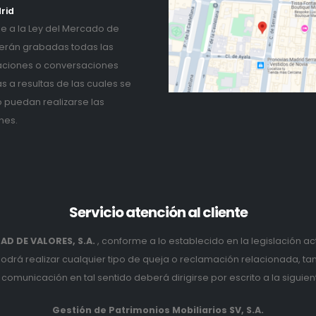
rid
 a la Ley del Mercado de
erán grabadas todas las
ciones o conversaciones
as a resultas de las cuales se
o puedan realizarse las
nes.
Servicio
atención al cliente
D DE VALORES, S.A.
, conforme a lo establecido en la legislación ac
podrá realizar cualquier tipo de queja o reclamación relacionada, t
comunicación en tal sentido deberá dirigirse por escrito a la siguien
Gestión de Patrimonios Mobiliarios SV, S.A.