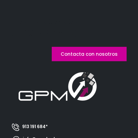
Contacta con
GPMBROKER
Contacta con nosotros
913 191 684*