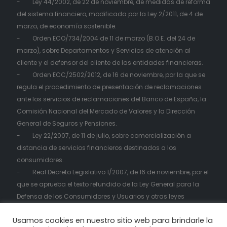
- Ley 44/2002, de 22 de noviembre, de medidas de reforma
del sistema financiero, modificada por la Ley 2/2011, de 4 de
marzo, de economía sostenible.
- Orden ECO/734/2004 de 11 de marzo (B.O.E. del 24 de
marzo), sobre Departamentos y Servicios de atención al
cliente y el defensor del cliente de las entidades financieras.
- Orden ECC/2502/2012, de 16 de noviembre, por la que se
regula el procedimiento de presentación de reclamaciones
ante los servicios de reclamaciones del Banco de España, la
Comisión Nacional del Mercado de Valores y la Dirección
General de Seguros y Pensiones.
- Ley 22/2007, de 11 de julio, sobre comercialización a
distancia de servicios financieros destinados a los
consumidores.
- Real Decreto Legislativo 1/2007, de 16 de noviembre, por el
que se aprueba el texto refundido de la Ley General para la
Defensa de los Consumidores y Usuarios y otras leyes
complementarias.
Usamos cookies en nuestro sitio web para brindarle la