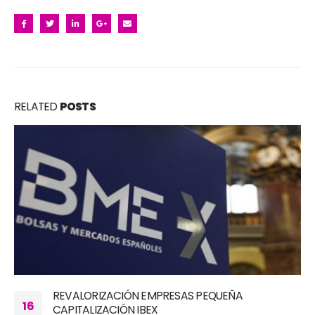
RELATED
POSTS
RATIOS BURSÁTILES IBEX SMALL CAP E IBEX
02
GROWTH MARKET (15)