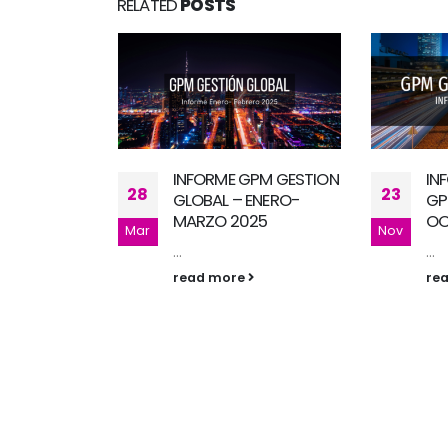
RELATED
POSTS
PM GESTION
INFORME MENSUAL –
IN
23
20
ENERO-
GPM GESTION GLOBAL
GP
25
OCTUBRE 2022
MA
Nov
Abr
...
Ter
read more
re