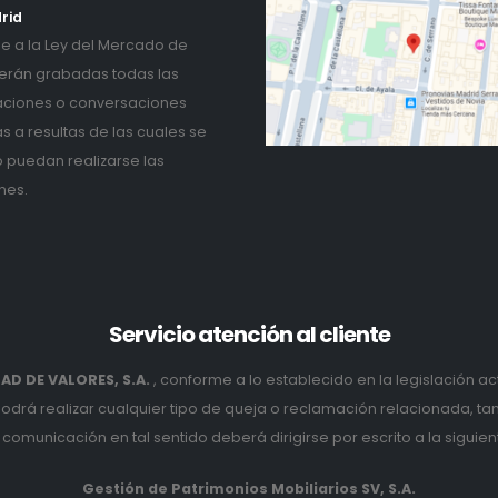
rid
 a la Ley del Mercado de
erán grabadas todas las
ciones o conversaciones
as a resultas de las cuales se
o puedan realizarse las
nes.
Servicio
atención al cliente
D DE VALORES, S.A.
, conforme a lo establecido en la legislación ac
podrá realizar cualquier tipo de queja o reclamación relacionada, t
comunicación en tal sentido deberá dirigirse por escrito a la siguien
Gestión de Patrimonios Mobiliarios SV, S.A.