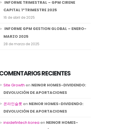
INFORME TRIMESTRAL – GPM CIRENE
CAPITAL 1ºTRIMESTRE 2025
16 de abril de 2025
INFORME GPM GESTION GLOBAL – ENERO-
MARZO 2025
28 de marzo de 2025
INFORME MENSUAL –
INFORME GPM GESTIO
18
19
GPM GESTION GLOBAL
GLOBAL – JUNIO A
SEPTIEMBRE 2022
AGOSTO 2024
ct
Sep
COMENTARIOS RECIENTES
...
...
read more
read more
Site Growth
en
NEINOR HOMES-DIVIDENDO:
DEVOLUCIÓN DE APORTACIONES
온라인슬롯
en
NEINOR HOMES-DIVIDENDO:
DEVOLUCIÓN DE APORTACIONES
insidefintech korea
en
NEINOR HOMES-