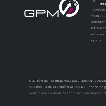
Mad
*Conforme
Valores s
comunica
telefónic
realicen 
operacio
GESTIÓN DE PATRIMONIOS MOBILIARIOS, SOCIEDA
el
SERVICIO DE ATENCIÓN AL CLIENTE
, donde se 
operaciones o servicios financieros prestados. La 