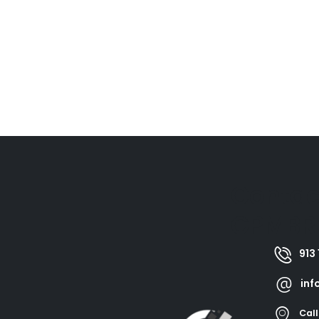
Contac
GPMBR
913 
inf
Call