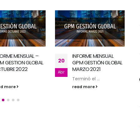
FORME MENSUAL
INFORME MENSUAL –
24
M GESTIÓN GLOBAL
GPM GESTION GLOBAL
RZO 2021
JULIO 2023
Ago
O
minó el ...
...
ad more
read more