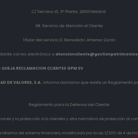
C/ Serrano 41, 3ª Planta. 28001 Madrid.
Att. Servicio de Atención al Cliente
Titular del servicio D. Benedicto Jimenez Zurdo
iante correo electrónico a
atencioncliente@gestionpatrimonio
 QUEJA RECLAMACION CLIENTES GPM SV
D DE VALORES, S.A.
informa asimismo que existe un Reglamento pa
Reglamento para la Defensa del Cliente
ones y la protección a la clientela y otra normativa de protección al co
eforma del sistema financiero, modificada por la Ley 2/2011, de 4 de ma