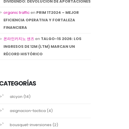
DIVIDENDO: DEVOLUCIÓN DE APORTACIONES
organic traffic
en
PRIM 1T2024 – MEJOR
EFICIENCIA OPERATIVA Y FORTALEZA
FINANCIERA
온라인카지노 샌즈
en
TALGO-1S 2026: LOS
INGRESOS DE 12M (LTM) MARCAN UN
RÉCORD HISTÓRICO
CATEGORÍAS
(14)
alcyon
(4)
asignacion-tactica
(2)
bousquet-inversiones