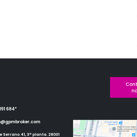
ta con
Cont
n
OKER
191 684*
o@gpmbroker.com
e Serrano 41, 3ª planta. 28001