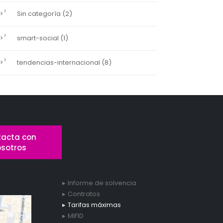
(2)
Sin categoría
(1)
smart-social
(8)
tendencias-internacional
acta con
osotros
Informe de solvencia
Contratos
Tarifas máximas
MIFID