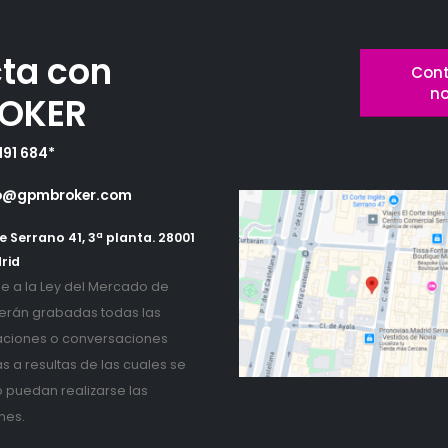
ta con
Cont
n
OKER
191 684*
o@gpmbroker.com
e Serrano 41, 3ª planta. 28001
rid
 a la Ley del Mercado de
erán grabadas todas las
ciones o conversaciones
as a resultas de las cuales se
o puedan realizarse las
nes.