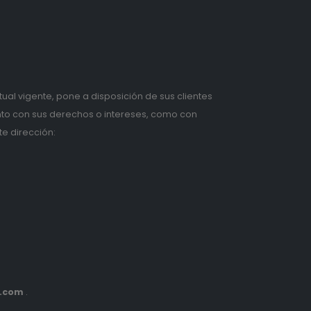
tual vigente, pone a disposición de sus clientes
anto con sus derechos o intereses, como con
te dirección:
s.com
.