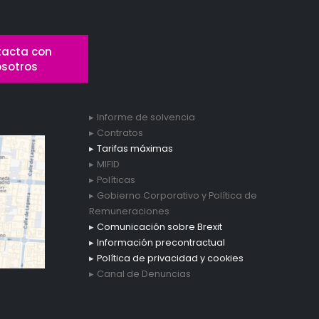
acta con
osotros
Informe de solvencia
Contratos
Tarifas máximas
MIFID
Políticas
Gobierno Corporativo y Política de
Remuneraciones
Comunicación sobre Brexit
Información precontractual
Política de privacidad y cookies
Canal de Denuncias