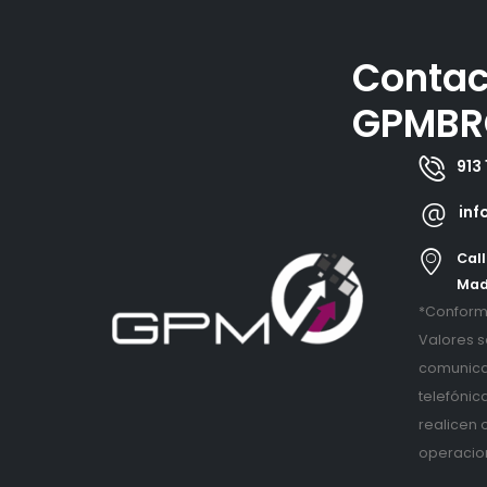
Contac
GPMBR
913 
inf
Call
Mad
*Conforme
Valores s
comunica
telefónic
realicen 
operacio