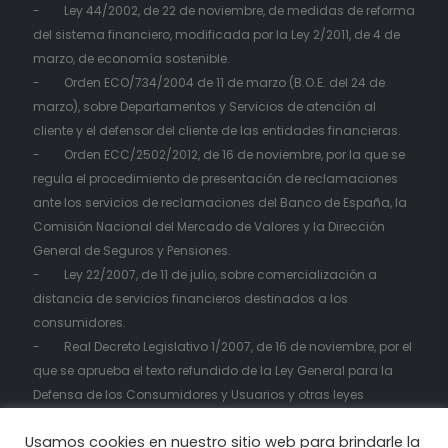
- Ley 44/2002, de 22 de noviembre, de medidas de reforma
del sistema financiero, modificada por la Ley 2/2011, de 4 de
marzo, de economía sostenible.
- Orden ECO/734/2004 de 11 de marzo (B.O.E. del 24 de
marzo), sobre Departamentos y Servicios de atención al
cliente y el defensor del cliente de las entidades financieras.
- Orden ECC/2502/2012, de 16 de noviembre, por la que se
regula el procedimiento de presentación de reclamaciones
ante los servicios de reclamaciones del Banco de España, la
Comisión Nacional del Mercado de Valores y la Dirección
General de Seguros y Pensiones.
- Ley 22/2007, de 11 de julio, sobre comercialización a
distancia de servicios financieros destinados a los
consumidores.
- Real Decreto Legislativo 1/2007, de 16 de noviembre, por el
que se aprueba el texto refundido de la Ley General para la
Defensa de los Consumidores y Usuarios y otras leyes
complementarias.
Usamos cookies en nuestro sitio web para brindarle la