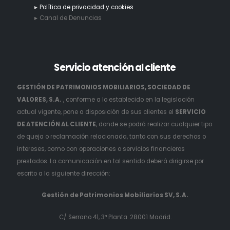
Política de privacidad y cookies
Canal de Denuncias
Servicio
atención al cliente
GESTIÓN DE PATRIMONIOS MOBILIARIOS, SOCIEDAD DE
VALORES, S.A.
, conforme a lo establecido en la legislación
actual vigente, pone a disposición de sus clientes el
SERVICIO
DE ATENCIÓN AL CLIENTE
, donde se podrá realizar cualquier tipo
de queja o reclamación relacionada, tanto con sus derechos o
intereses, como con operaciones o servicios financieros
prestados. La comunicación en tal sentido deberá dirigirse por
escrito a la siguiente dirección:
Gestión de Patrimonios Mobiliarios SV, S.A.
C/ Serrano 41, 3ª Planta. 28001 Madrid.