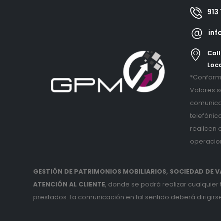
913 
inf
Call
Loca
*Conforme
Valores s
comunica
telefónic
realicen 
operacio
GESTIÓN DE PATRIMONIOS MOBILIARIOS, SOCIEDAD DE VA
ATENCIÓN AL CLIENTE
, donde se podrá realizar cualquier
prestados. La comunicación en tal sentido deberá dirigirse 