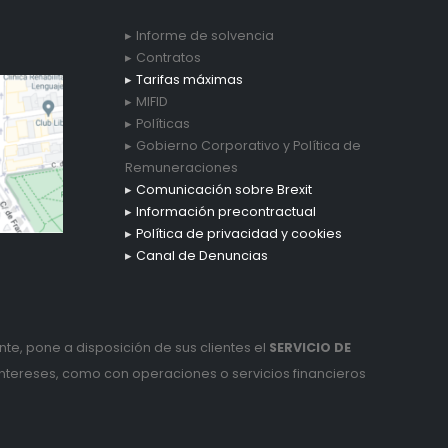
Informe de solvencia
Contratos
Tarifas máximas
MIFID
Políticas
Gobierno Corporativo y Política de
Remuneraciones
Comunicación sobre Brexit
Información precontractual
Política de privacidad y cookies
Canal de Denuncias
nte, pone a disposición de sus clientes el
SERVICIO DE
intereses, como con operaciones o servicios financieros