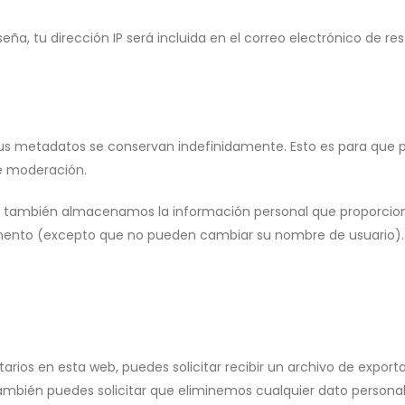
seña, tu dirección IP será incluida en el correo electrónico de re
 sus metadatos se conservan indefinidamente. Esto es para qu
e moderación.
y), también almacenamos la información personal que proporciona
omento (excepto que no pueden cambiar su nombre de usuario).
rios en esta web, puedes solicitar recibir un archivo de export
mbién puedes solicitar que eliminemos cualquier dato personal