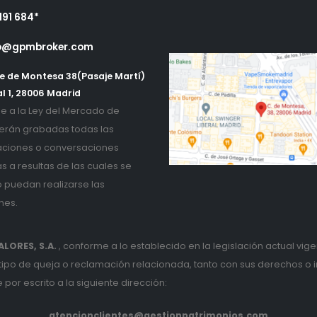
191 684*
o@gpmbroker.com
e de Montesa 38(Pasaje Martí)
l 1, 28006 Madrid
 a la Ley del Mercado de
erán grabadas todas las
ciones o conversaciones
as a resultas de las cuales se
o puedan realizarse las
nes.
LORES, S.A.
, conforme a lo establecido en la legislación actual vige
 tipo de queja o reclamación relacionada, tanto con sus derechos o 
por escrito a la siguiente dirección:
atencionclientes@gestionpatrimonios.com