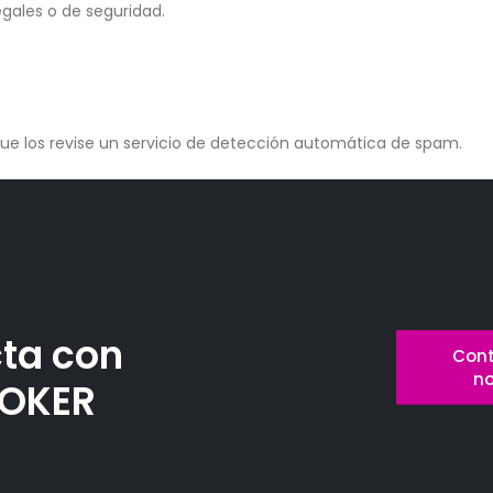
egales o de seguridad.
que los revise un servicio de detección automática de spam.
ta con
Cont
n
OKER