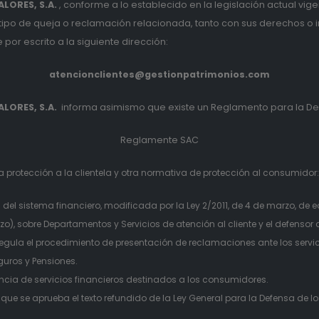
LORES, S.A.
, conforme a lo establecido en la legislación actual vige
 tipo de queja o reclamación relacionada, tanto con sus derechos o 
por escrito a la siguiente dirección:
atencionclientes@gestionpatrimonios.com
LORES, S.A.
informa asimismo que existe un Reglamento para la Def
Reglamente SAC
 protección a la clientela y otra normativa de protección al consumidor
l sistema financiero, modificada por la Ley 2/2011, de 4 de marzo, de 
 sobre Departamentos y Servicios de atención al cliente y el defensor de
egula el procedimiento de presentación de reclamaciones ante los serv
guros y Pensiones.
ancia de servicios financieros destinados a los consumidores.
l que se aprueba el texto refundido de la Ley General para la Defensa de