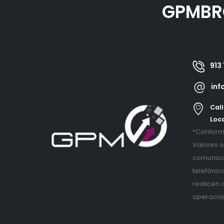
GPMBR
913 
inf
Call
Loca
*Conforme
Valores s
comunica
telefónic
realicen 
operacio