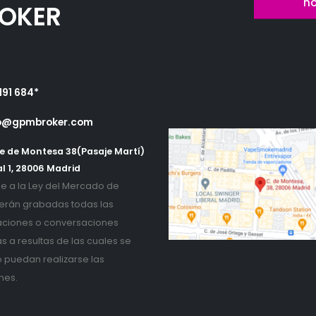
n
OKER
191 684*
o@gpmbroker.com
e de Montesa 38(Pasaje Martí)
l 1, 28006 Madrid
 a la Ley del Mercado de
erán grabadas todas las
ciones o conversaciones
as a resultas de las cuales se
o puedan realizarse las
nes.