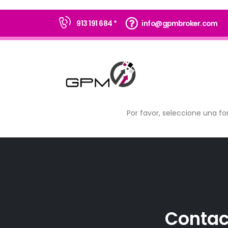
913 191 684 *
info@gpmbroker.com
Por favor, seleccione una fo
Contac