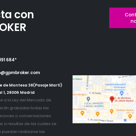
ta con
Cont
n
OKER
191 684*
o@gpmbroker.com
e de Montesa 38(Pasaje Martí)
l 1, 28006 Madrid
 a la Ley del Mercado de
erán grabadas todas las
ciones o conversaciones
as a resultas de las cuales se
o puedan realizarse las