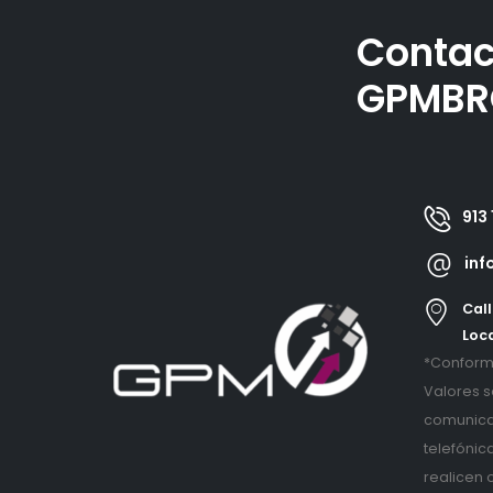
Contac
GPMBR
913 
inf
Call
Loca
*Conforme
Valores s
comunica
telefónic
realicen 