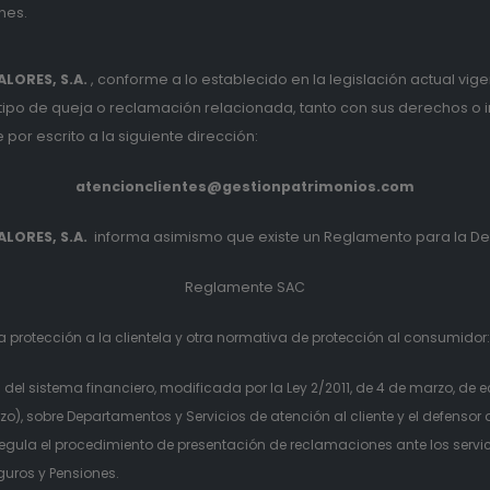
nes.
LORES, S.A.
, conforme a lo establecido en la legislación actual vige
 tipo de queja o reclamación relacionada, tanto con sus derechos o 
por escrito a la siguiente dirección:
atencionclientes@gestionpatrimonios.com
LORES, S.A.
informa asimismo que existe un Reglamento para la Def
Reglamente SAC
 protección a la clientela y otra normativa de protección al consumidor
l sistema financiero, modificada por la Ley 2/2011, de 4 de marzo, de 
 sobre Departamentos y Servicios de atención al cliente y el defensor de
egula el procedimiento de presentación de reclamaciones ante los serv
guros y Pensiones.